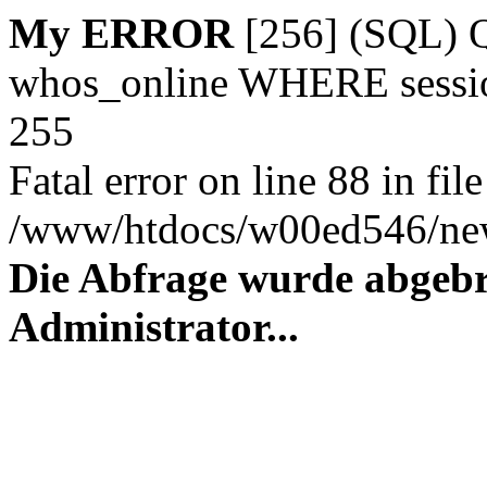
My ERROR
[256] (SQL)
whos_online WHERE session_
255
Fatal error on line 88 in file
/www/htdocs/w00ed546/new
Die Abfrage wurde abgebr
Administrator...