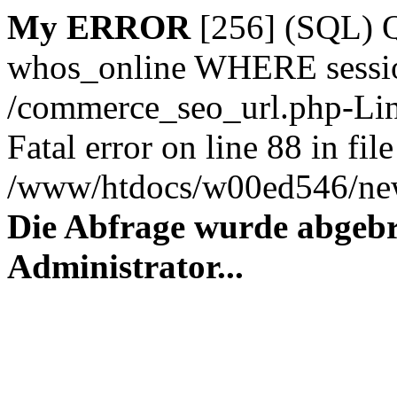
My ERROR
[256] (SQL)
whos_online WHERE session_
/commerce_seo_url.php-Lin
Fatal error on line 88 in file
/www/htdocs/w00ed546/new
Die Abfrage wurde abgebr
Administrator...