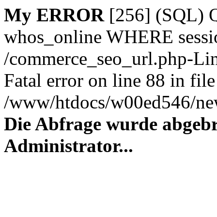
My ERROR
[256] (SQL)
whos_online WHERE session_
/commerce_seo_url.php-Lin
Fatal error on line 88 in file
/www/htdocs/w00ed546/new
Die Abfrage wurde abgebr
Administrator...