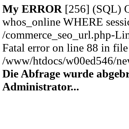
My ERROR
[256] (SQL)
whos_online WHERE session_
/commerce_seo_url.php-Lin
Fatal error on line 88 in file
/www/htdocs/w00ed546/new
Die Abfrage wurde abgebr
Administrator...