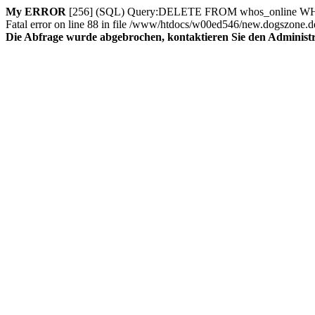
My ERROR
[256] (SQL) Query:DELETE FROM whos_online WHERE s
Fatal error on line 88 in file /www/htdocs/w00ed546/new.dogszone.d
Die Abfrage wurde abgebrochen, kontaktieren Sie den Administra