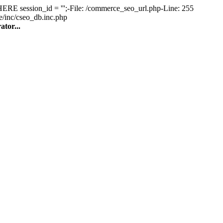
ession_id = ''';-File: /commerce_seo_url.php-Line: 255
e/inc/cseo_db.inc.php
tor...