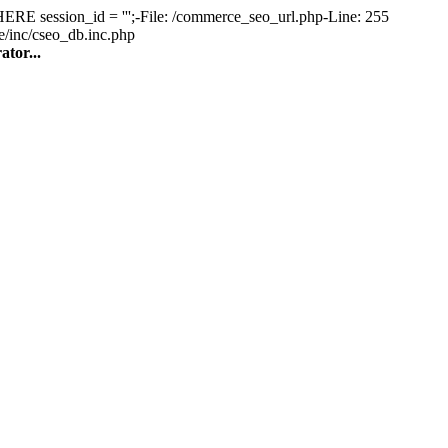
ession_id = ''';-File: /commerce_seo_url.php-Line: 255
e/inc/cseo_db.inc.php
tor...