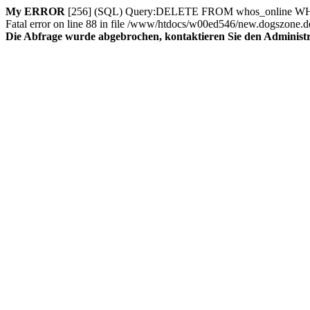
My ERROR
[256] (SQL) Query:DELETE FROM whos_online WHERE s
Fatal error on line 88 in file /www/htdocs/w00ed546/new.dogszone.d
Die Abfrage wurde abgebrochen, kontaktieren Sie den Administra