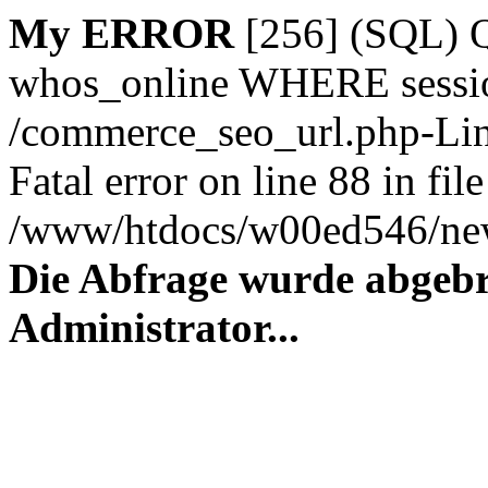
My ERROR
[256] (SQL)
whos_online WHERE session_
/commerce_seo_url.php-Lin
Fatal error on line 88 in file
/www/htdocs/w00ed546/new
Die Abfrage wurde abgebr
Administrator...