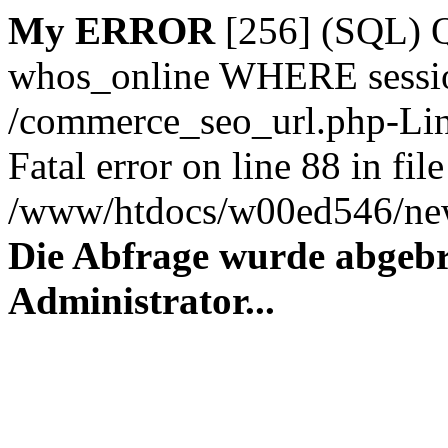
My ERROR
[256] (SQL)
whos_online WHERE session_
/commerce_seo_url.php-Lin
Fatal error on line 88 in file
/www/htdocs/w00ed546/new
Die Abfrage wurde abgebr
Administrator...