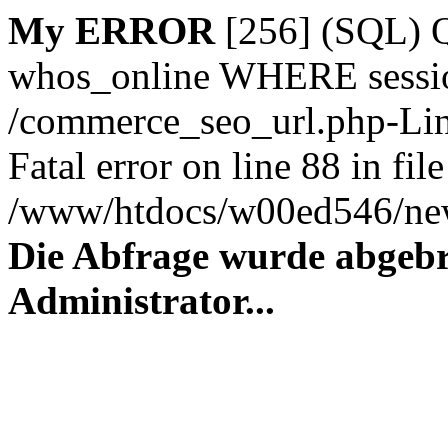
My ERROR
[256] (SQL)
whos_online WHERE session_
/commerce_seo_url.php-Lin
Fatal error on line 88 in file
/www/htdocs/w00ed546/new
Die Abfrage wurde abgebr
Administrator...