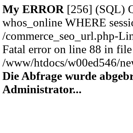
My ERROR
[256] (SQL)
whos_online WHERE session_
/commerce_seo_url.php-Lin
Fatal error on line 88 in file
/www/htdocs/w00ed546/new
Die Abfrage wurde abgebr
Administrator...