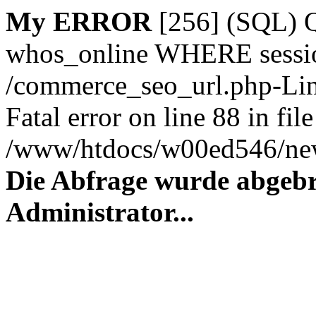
My ERROR
[256] (SQL)
whos_online WHERE session_
/commerce_seo_url.php-Lin
Fatal error on line 88 in file
/www/htdocs/w00ed546/new
Die Abfrage wurde abgebr
Administrator...