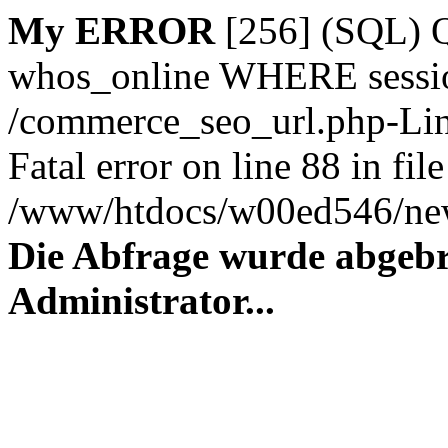
My ERROR
[256] (SQL)
whos_online WHERE session_
/commerce_seo_url.php-Lin
Fatal error on line 88 in file
/www/htdocs/w00ed546/new
Die Abfrage wurde abgebr
Administrator...