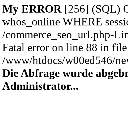
My ERROR
[256] (SQL)
whos_online WHERE session_
/commerce_seo_url.php-Lin
Fatal error on line 88 in file
/www/htdocs/w00ed546/new
Die Abfrage wurde abgebr
Administrator...