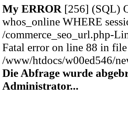
My ERROR
[256] (SQL)
whos_online WHERE session_
/commerce_seo_url.php-Lin
Fatal error on line 88 in file
/www/htdocs/w00ed546/new
Die Abfrage wurde abgebr
Administrator...