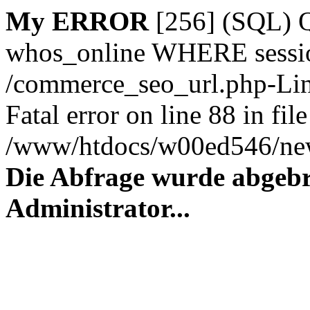
My ERROR
[256] (SQL)
whos_online WHERE session_
/commerce_seo_url.php-Lin
Fatal error on line 88 in file
/www/htdocs/w00ed546/new
Die Abfrage wurde abgebr
Administrator...