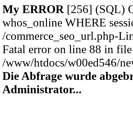
My ERROR
[256] (SQL)
whos_online WHERE session_
/commerce_seo_url.php-Lin
Fatal error on line 88 in file
/www/htdocs/w00ed546/new
Die Abfrage wurde abgebr
Administrator...