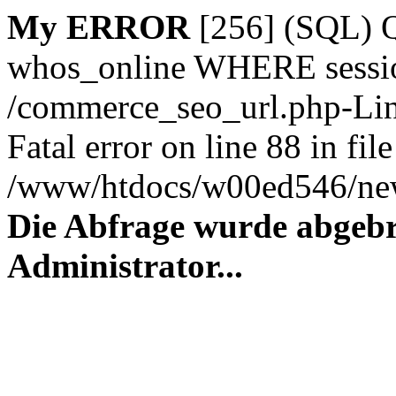
My ERROR
[256] (SQL)
whos_online WHERE session_
/commerce_seo_url.php-Lin
Fatal error on line 88 in file
/www/htdocs/w00ed546/new
Die Abfrage wurde abgebr
Administrator...