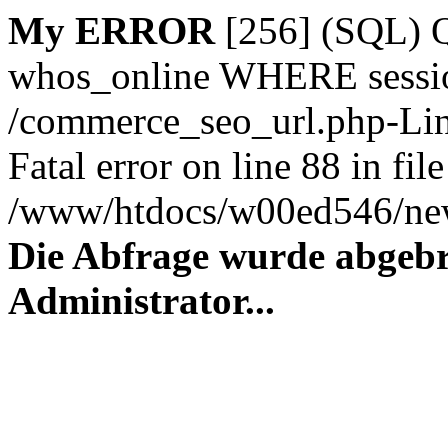
My ERROR
[256] (SQL)
whos_online WHERE session_
/commerce_seo_url.php-Lin
Fatal error on line 88 in file
/www/htdocs/w00ed546/new
Die Abfrage wurde abgebr
Administrator...