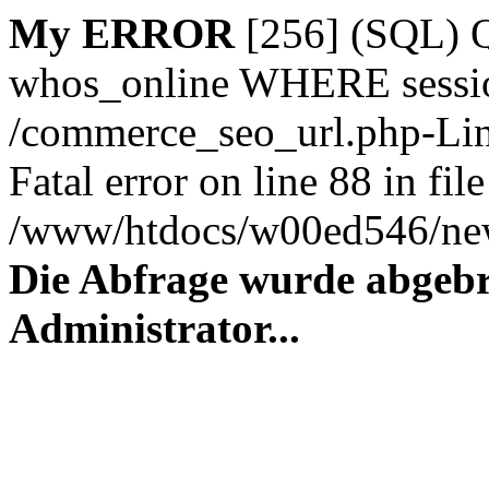
My ERROR
[256] (SQL)
whos_online WHERE session_
/commerce_seo_url.php-Lin
Fatal error on line 88 in file
/www/htdocs/w00ed546/new
Die Abfrage wurde abgebr
Administrator...