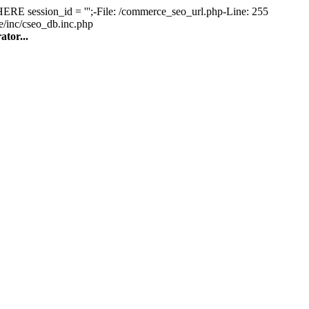
ession_id = ''';-File: /commerce_seo_url.php-Line: 255
e/inc/cseo_db.inc.php
tor...