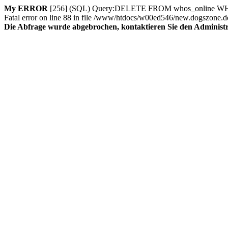
My ERROR
[256] (SQL) Query:DELETE FROM whos_online WHERE s
Fatal error on line 88 in file /www/htdocs/w00ed546/new.dogszone.d
Die Abfrage wurde abgebrochen, kontaktieren Sie den Administra